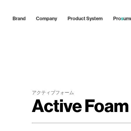
Brand
Company
Product System
Pro
s
umm
アクティブフォーム
Active Foam