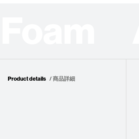
e Foam 
Product details
/ 商品詳細