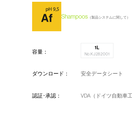
Shampoos
（製品システムに関して）
1L
容量：
No.KJ282001
ダウンロード：
安全データシート
認証･承認：
VDA（ドイツ自動車