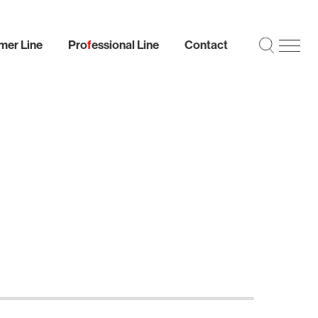
er Line
Pro
f
essional Line
Contact